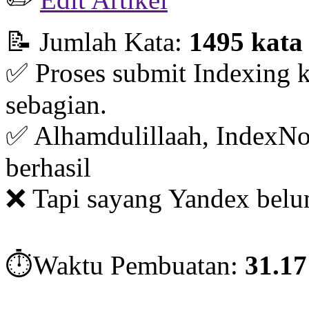
📝 Jumlah Kata:
1495 kata
✅ Proses submit Indexing 
sebagian.
✅ Alhamdulillaah, IndexNo
berhasil
❌ Tapi sayang Yandex belu
⏱️Waktu Pembuatan:
31.17