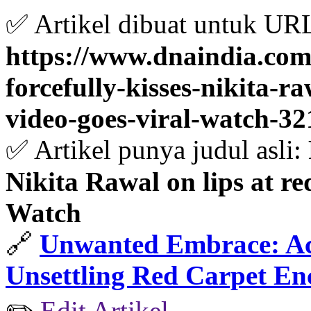
✅ Artikel dibuat untuk UR
https://www.dnaindia.com
forcefully-kisses-nikita-ra
video-goes-viral-watch-3
✅ Artikel punya judul asli:
Nikita Rawal on lips at red
Watch
🔗
Unwanted Embrace: Act
Unsettling Red Carpet En
✏️
Edit Artikel