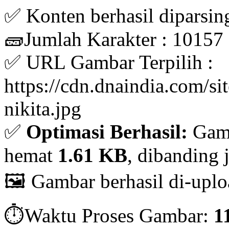
✅ Konten berhasil diparsin
🧱Jumlah Karakter : 10157
✅ URL Gambar Terpilih :
https://cdn.dnaindia.com/sit
nikita.jpg
✅
Optimasi Berhasil:
Gamb
hemat
1.61 KB
, dibanding 
🖼️ Gambar berhasil di-uplo
⏱️Waktu Proses Gambar:
1