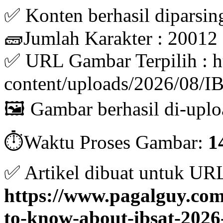
✅ Konten berhasil diparsin
🧱Jumlah Karakter : 20012
✅ URL Gambar Terpilih : h
content/uploads/2026/08/I
🖼️ Gambar berhasil di-uplo
⏱️Waktu Proses Gambar:
1
✅ Artikel dibuat untuk UR
https://www.pagalguy.com/
to-know-about-ibsat-2026-