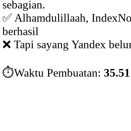
sebagian.
✅ Alhamdulillaah, IndexNo
berhasil
❌ Tapi sayang Yandex belu
⏱️Waktu Pembuatan:
35.51