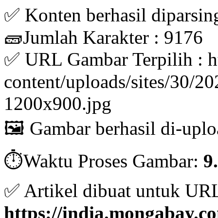
✅ Konten berhasil diparsin
🧱Jumlah Karakter : 9176
✅ URL Gambar Terpilih : h
content/uploads/sites/30/
1200x900.jpg
🖼️ Gambar berhasil di-uplo
⏱️Waktu Proses Gambar:
9
✅ Artikel dibuat untuk UR
https://india.mongabay.co